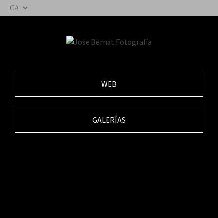
WEB
GALERÍAS